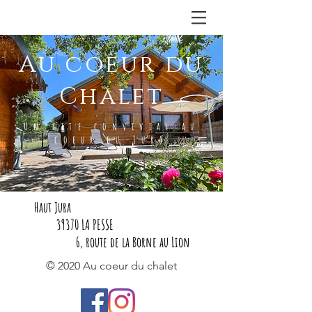
Au coeur du
Chalet
Un gite convivial au
coeur du JurA
Haut Jura
39370 LA PESSE
6, route de la Borne au Lion
© 2020 Au coeur du chalet